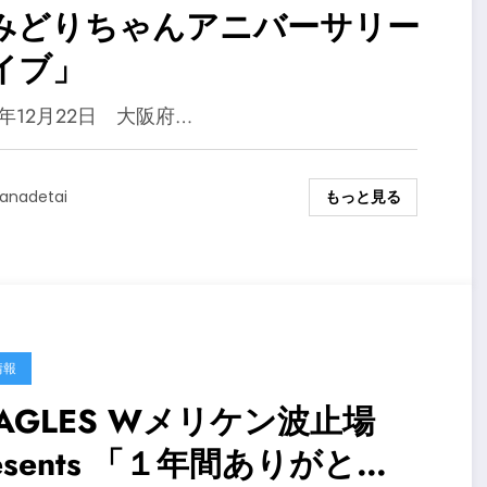
みどりちゃんアニバーサリー
イブ」
4年12月22日 大阪府…
もっと見る
anadetai
情報
EAGLES Wメリケン波止場
esents 「１年間ありがと