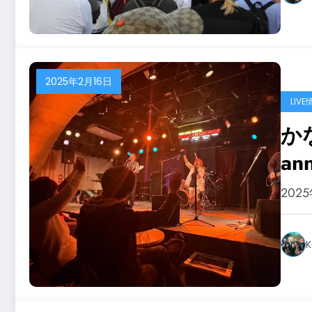
2025年2月16日
LIVE
かな
an
@C
202
K