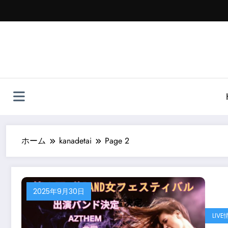
コ
ン
テ
ン
ツ
へ
ス
キ
ッ
プ
ホーム
kanadetai
Page 2
2025年9月30日
LIVE