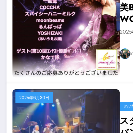
美
W
202
K
2025年6月30日
LIVE
ス
バ