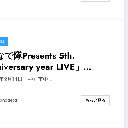
情報
で隊Presents 5th.
niversary year LIVE」
HICKEN GEORGE
5年2月14日 神戸市中…
もっと見る
anadetai