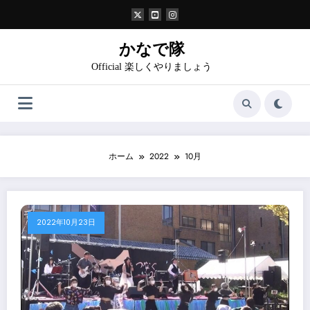
コ
ン
テ
ン
かなで隊
ツ
Official 楽しくやりましょう
へ
ス
キ
ッ
プ
ホーム
2022
10月
2022年10月23日