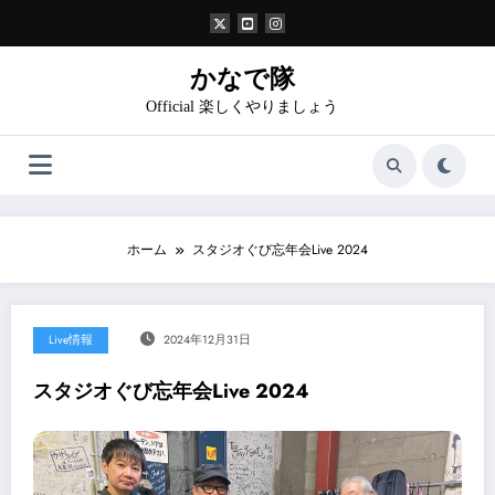
コ
ン
テ
ン
かなで隊
ツ
Official 楽しくやりましょう
へ
ス
キ
ッ
プ
ホーム
スタジオぐび忘年会Live 2024
Live情報
2024年12月31日
スタジオぐび忘年会Live 2024